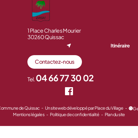
1 Place Charles Mourier
30260 Quissac
Itinéraire
Contactez-nous
04 66 77 30 02
Tel.
 Commune de Quissac
Un site web développé par Place du Village
Ge
Mentions légales
Politique de confidentialité
Plan du site