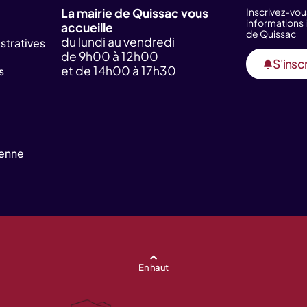
La mairie de Quissac vous
Inscrivez-vou
information
accueille
de Quissac
du lundi au vendredi
tratives
de 9h00 à 12h00
S'inscr
et de 14h00 à 17h30
s
yenne
En haut