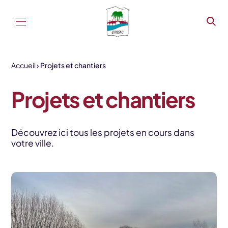
Aller au contenu
Accueil
Projets et chantiers
Projets et chantiers
Découvrez ici tous les projets en cours dans
votre ville.