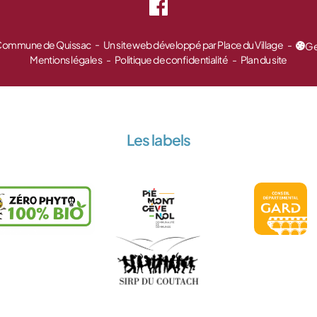
 Commune de Quissac
Un site web développé par Place du Village
Ge
Mentions légales
Politique de confidentialité
Plan du site
Les labels