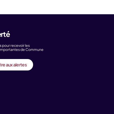
erté
s pour recevoir les
s importantes de Commune
ire aux alertes