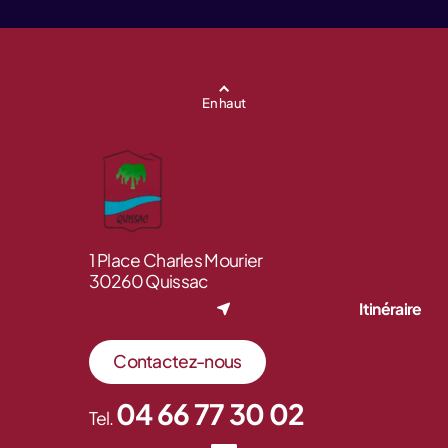
En haut
1 Place Charles Mourier
30260 Quissac
Itinéraire
Contactez-nous
04 66 77 30 02
Tel.