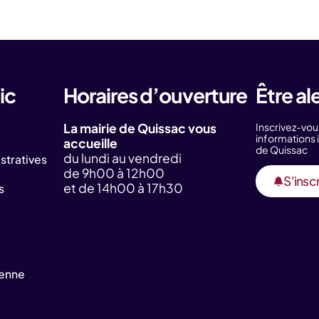
ic
Horaires d’ouverture
Être al
La mairie de Quissac vous
Inscrivez-vou
information
accueille
de Quissac
du lundi au vendredi
tratives
de 9h00 à 12h00
S'inscr
et de 14h00 à 17h30
s
yenne