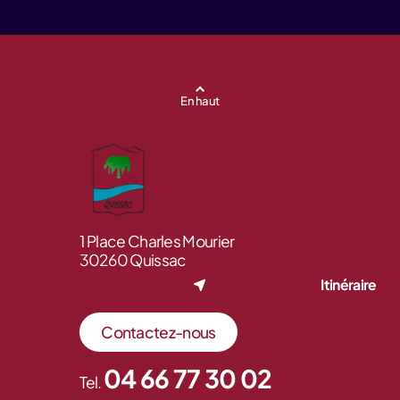
En haut
1 Place Charles Mourier
30260 Quissac
Itinéraire
Contactez-nous
04 66 77 30 02
Tel.