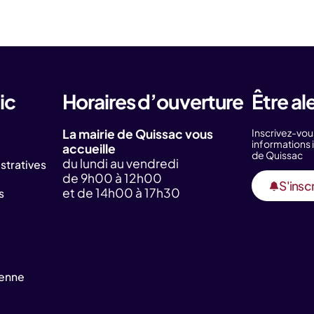
ic
Horaires d’ouverture
Être al
La mairie de Quissac vous
Inscrivez-vou
information
accueille
de Quissac
du lundi au vendredi
tratives
de 9h00 à 12h00
S'inscr
et de 14h00 à 17h30
s
yenne