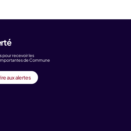
erté
s pour recevoir les
s importantes de Commune
ire aux alertes