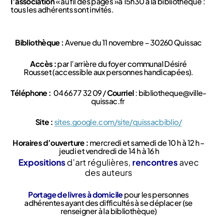
l’association
« au fil des pages »à 15h30 à la bibliothèque :
tous les adhérents sont invités.
Bibliothèque :
Avenue du 11 novembre – 30260 Quissac
Accès :
par l’arrière du foyer communal Désiré
Rousset (accessible aux personnes handicapées).
Téléphone :
04 66 77 32 09 /
Courriel
:
bibliotheque@ville-
quissac.fr
Site :
sites.google.com/site/quissacbiblio/
Horaires d’ouverture :
mercredi et samedi de 10 h à 12 h –
jeudi et vendredi de 14 h à 16 h
Expositions
d’art régulières,
rencontres
avec
des auteurs
Portage de livres à domicile
pour les personnes
adhérentes ayant des difficultés à se déplacer (se
renseigner à la bibliothèque)