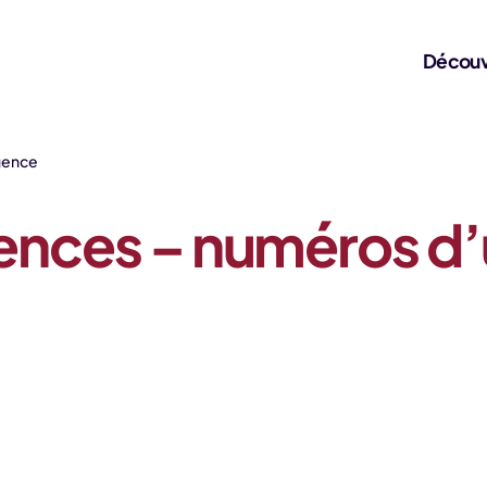
Découv
rgence
olences – numéros d