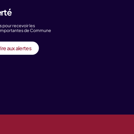
erté
s pour recevoir les
s importantes de Commune
ire aux alertes