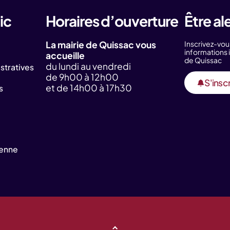
ic
Horaires d’ouverture
Être al
La mairie de Quissac vous
Inscrivez-vou
information
accueille
de Quissac
du lundi au vendredi
tratives
de 9h00 à 12h00
S'inscr
et de 14h00 à 17h30
s
yenne