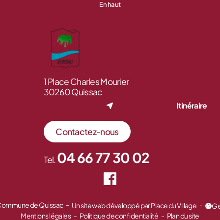
En haut
1 Place Charles Mourier
30260 Quissac
Itinéraire
Contactez-nous
04 66 77 30 02
Tel.
 Commune de Quissac
Un site web développé par Place du Village
Ge
Mentions légales
Politique de confidentialité
Plan du site