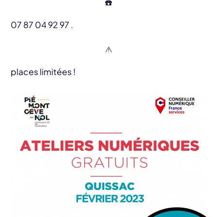
07 87 04 92 97 .
places limitées !