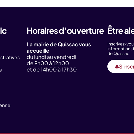
ic
Horaires d’ouverture
Être al
La mairie de Quissac vous
Inscrivez-vou
information
accueille
de Quissac
du lundi au vendredi
tratives
de 9h00 à 12h00
S'inscr
et de 14h00 à 17h30
s
yenne