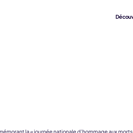
Découv
ommémorant la « journée nationale d’hommage aux morts 