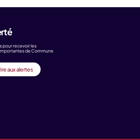
erté
s pour recevoir les
s importantes de Commune
ire aux alertes