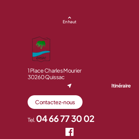
En haut
1 Place Charles Mourier
30260 Quissac
Itinéraire
Contactez-nous
04 66 77 30 02
Tel.