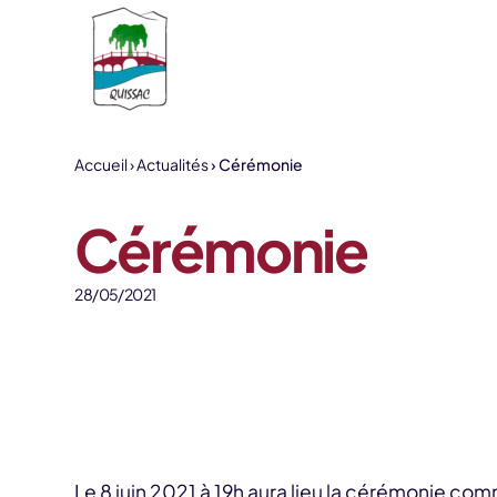
Aller au contenu
Accueil
Actualités
Cérémonie
Cérémonie
28/05/2021
Le 8 juin 2021 à 19h aura lieu la cérémonie c