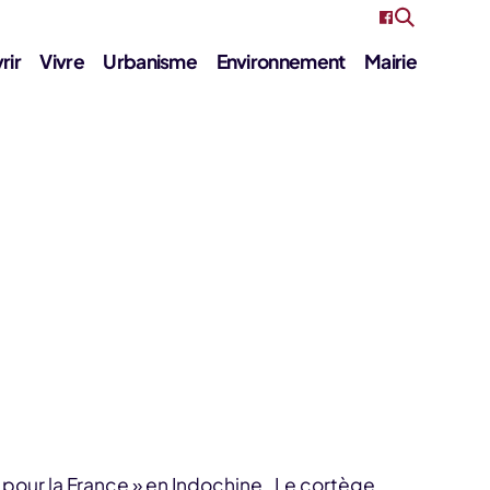
rir
Vivre
Urbanisme
Environnement
Mairie
pour la France » en Indochine . Le cortège,