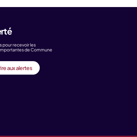
erté
s pour recevoir les
s importantes de Commune
ire aux alertes