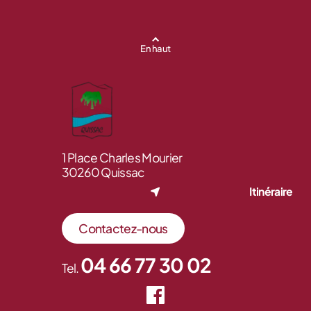
En haut
1 Place Charles Mourier
30260 Quissac
Itinéraire
Contactez-nous
04 66 77 30 02
Tel.