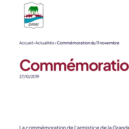
Aller au contenu
Accueil
Actualités
Commémoration du 11 novembre
Commémoration
27/10/2019
La commémoration de l’armistice de la Grande 