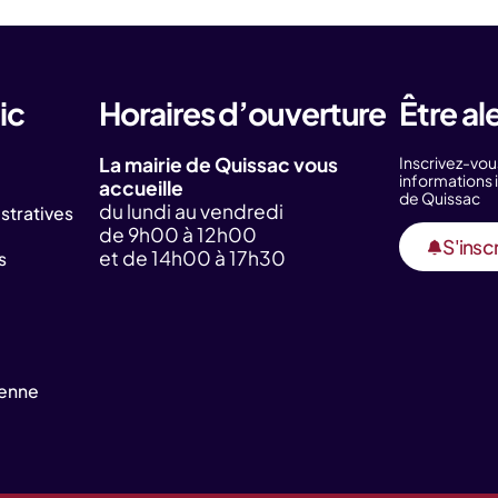
ic
Horaires d’ouverture
Être al
La mairie de Quissac vous
Inscrivez-vou
information
accueille
de Quissac
du lundi au vendredi
tratives
de 9h00 à 12h00
S'inscr
et de 14h00 à 17h30
s
yenne