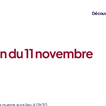
Découv
 du 11 novembre
guerre aura lieu à 11h30.