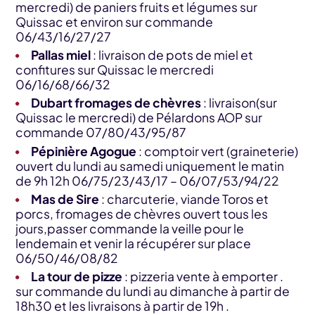
mercredi) de paniers fruits et légumes sur
Quissac et environ sur commande
06/43/16/27/27
Pallas miel
: livraison de pots de miel et
confitures sur Quissac le mercredi
06/16/68/66/32
Dubart fromages de chèvres
: livraison(sur
Quissac le mercredi) de Pélardons AOP sur
commande 07/80/43/95/87
Pépinière Agogue
: comptoir vert (graineterie)
ouvert du lundi au samedi uniquement le matin
de 9h 12h 06/75/23/43/17 – 06/07/53/94/22
Mas de Sire
: charcuterie, viande Toros et
porcs, fromages de chèvres ouvert tous les
jours,passer commande la veille pour le
lendemain et venir la récupérer sur place
06/50/46/08/82
La tour de pizze
: pizzeria vente à emporter .
sur commande du lundi au dimanche à partir de
18h30 et les livraisons à partir de 19h .