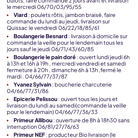
bulots, faire commande 2 jours avant et livraison
le mercredi 06/70/03/95/55
Viard
: poulets rôtis, jambon braisé, faire
commande du lundi au jeudi, livraison sur
Quissac le vendredi 06/22/18/85/61
Boulangerie Besnard
: livraison à domicile sur
commande la veille pour le lendemain tous les
jours sauf le jeudi 06/71/43/60/85
Boulangerie le pain doré
: ouvert lundi jeudi 6h
à 13h et 16h à 19h , mercredi vendredi et samedi
fermeture à 20h , dimanche 6h à 13h ,fermé le
mardi . 04/66/77/37/87
Yvanez Sylvain
: boucherie charcuterie
04/66/77/31/86
Epicerie Pelissou
: ouvert tous les jours et
livraison du lundi au samedi(commande la veille
pour le lendemain) 04/66/77/36/33
Primeur Allibou
: ouverture de 8h à 18h30 sans
interruption 06/81/27/76/63
Primeur NEF
: producteur Bio livraison (le