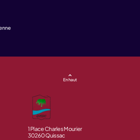
yenne
En haut
1 Place Charles Mourier
30260 Quissac