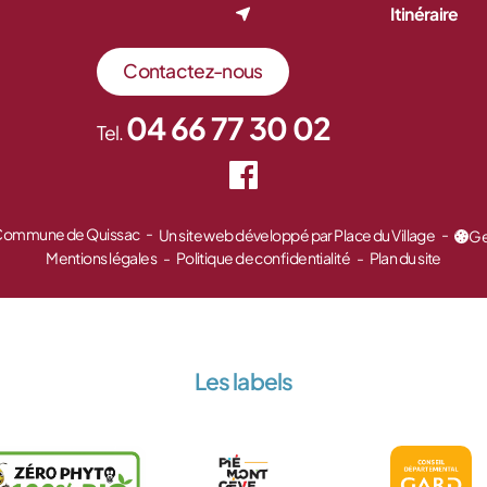
Itinéraire
Contactez-nous
04 66 77 30 02
Tel.
 Commune de Quissac
Un site web développé par Place du Village
Ge
Mentions légales
Politique de confidentialité
Plan du site
Les labels