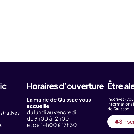
ic
Horaires d’ouverture
Être al
La mairie de Quissac vous
Inscrivez-vou
information
accueille
de Quissac
du lundi au vendredi
tratives
de 9h00 à 12h00
S'inscr
et de 14h00 à 17h30
s