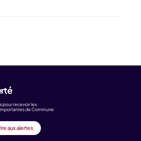
erté
s pour recevoir les
s importantes de Commune
ire aux alertes