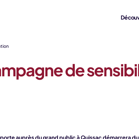
Découv
ation
ampagne de sensibil
orte auprès du grand public à Quissac démarrera du 21