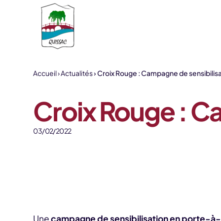
Aller au contenu
Accueil
Actualités
Croix Rouge : Campagne de sensibilis
Croix Rouge : C
03/02/2022
Une
campagne de sensibilisation en porte-à-p