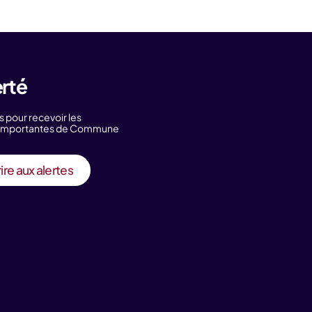
erté
s pour recevoir les
s importantes de Commune
ire aux alertes