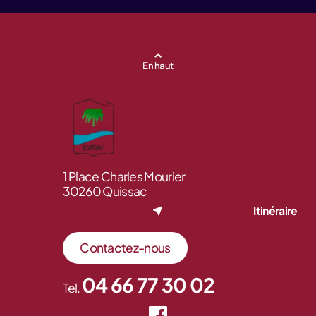
En haut
1 Place Charles Mourier
30260 Quissac
Itinéraire
Contactez-nous
04 66 77 30 02
Tel.