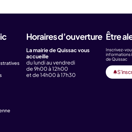
ic
Horaires d’ouverture
Être al
La mairie de Quissac vous
Inscrivez-vou
information
accueille
de Quissac
du lundi au vendredi
tratives
de 9h00 à 12h00
S'inscr
et de 14h00 à 17h30
s
yenne