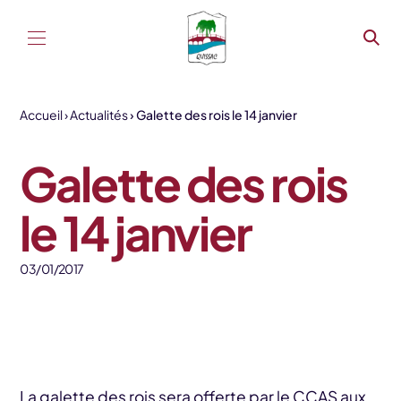
Aller au contenu
Accueil
Actualités
Galette des rois le 14 janvier
Galette des rois
le 14 janvier
03/01/2017
La galette des rois sera offerte par le CCAS aux