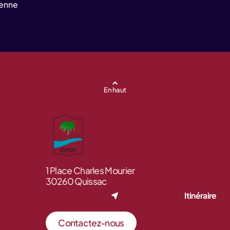
yenne
En haut
1 Place Charles Mourier
30260 Quissac
Itinéraire
Contactez-nous