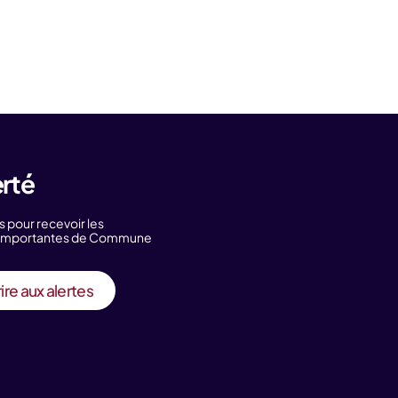
erté
s pour recevoir les
s importantes de Commune
ire aux alertes