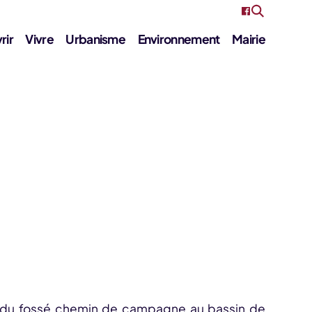
rir
Vivre
Urbanisme
Environnement
Mairie
ent du fossé chemin de campagne au bassin de