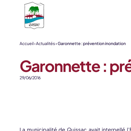
Aller au contenu
Accueil
Actualités
Garonnette : prévention inondation
Garonnette : pr
29/06/2016
La municipalité de Quissac avait interpellé