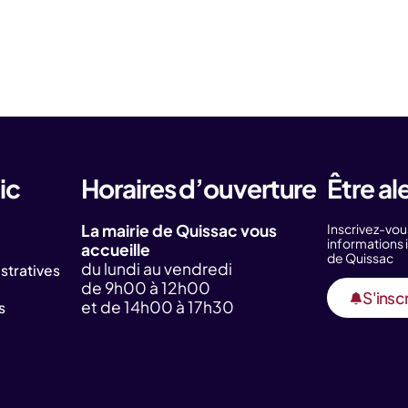
ic
Horaires d’ouverture
Être al
La mairie de Quissac vous
Inscrivez-vou
information
accueille
de Quissac
du lundi au vendredi
tratives
de 9h00 à 12h00
S'inscr
et de 14h00 à 17h30
s