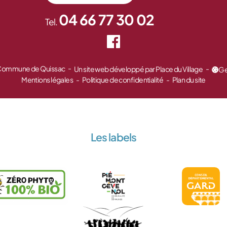
04 66 77 30 02
Tel.
 Commune de Quissac
Un site web développé par Place du Village
Ge
Mentions légales
Politique de confidentialité
Plan du site
Les labels