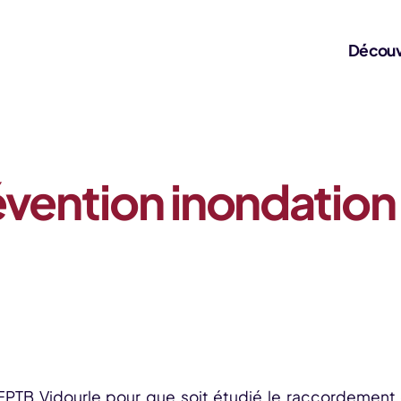
Découv
évention inondation
 l’EPTB Vidourle pour que soit étudié le raccordem