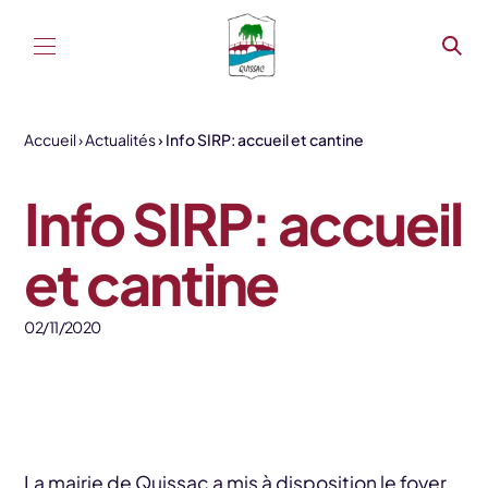
Aller au contenu
Accueil
Actualités
Info SIRP: accueil et cantine
Info SIRP: accueil
et cantine
02/11/2020
La mairie de Quissac a mis à disposition le foyer