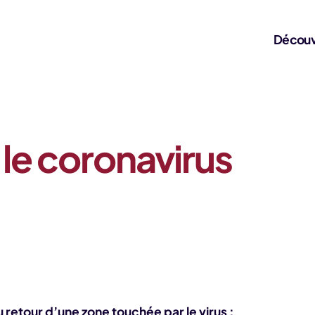
Découv
 le coronavirus
au retour d’une zone touchée par le virus :