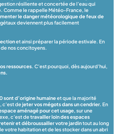
estion résiliente et concertée de l’eau qui
sse. Comme le rappelle Météo-France, le
menter le danger météorologique de feux de
végétaux deviennent plus facilement
tection
et ainsi préparer la période estivale. En
ès de nos concitoyens.
nos ressources
. C’est pourquoi, dès aujourd’hui,
ens.
10 sont d’origine humaine
et que la majorité
, c’est de
jeter vos mégots dans un cendrier.
En
 espace aménagé pour cet usage
, sur une
lexe, c’est de
travailler loin des espaces
retenir et débroussailler votre jardin
tout au long
e votre habitation et de les stocker dans un abri