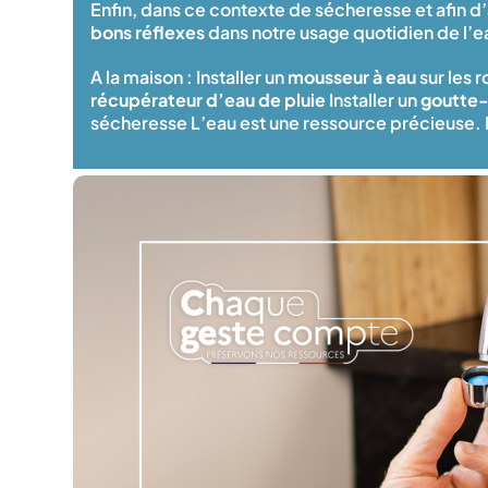
Enfin, dans ce contexte de sécheresse et afin d’
bons réflexes
dans notre usage quotidien de l’e
A la maison : Installer un
mousseur à eau
sur les r
récupérateur d’eau de pluie
Installer un
goutte
sécheresse L’eau est une ressource précieuse. Pou