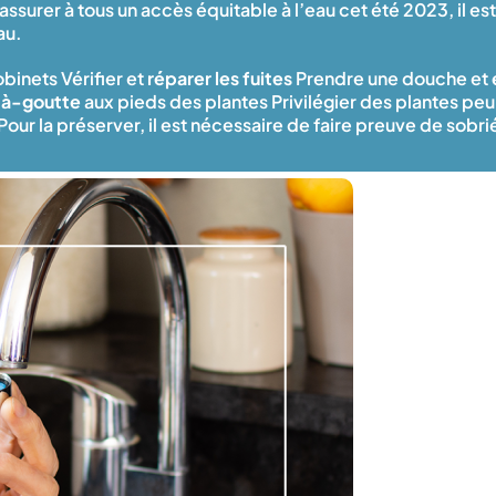
assurer à tous un accès équitable à l’eau cet été 2023, il e
au.
obinets Vérifier et
réparer les fuites
Prendre une douche et
-à-goutte
aux pieds des plantes Privilégier des plantes peu
r la préserver, il est nécessaire de faire preuve de sobriété,