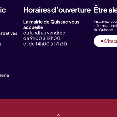
ic
Horaires d’ouverture
Être al
La mairie de Quissac vous
Inscrivez-vou
information
accueille
de Quissac
du lundi au vendredi
tratives
de 9h00 à 12h00
S'inscr
et de 14h00 à 17h30
s
yenne