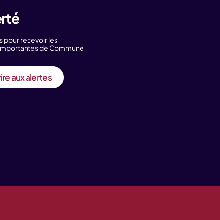
erté
s pour recevoir les
s importantes de Commune
ire aux alertes