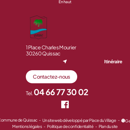
En haut
1 Place Charles Mourier
30260 Quissac
Itinéraire
Contactez-nous
04 66 77 30 02
Tel.
 Commune de Quissac
Un site web développé par Place du Village
Ge
Mentions légales
Politique de confidentialité
Plan du site