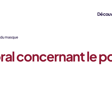
Découv
t du masque
ral concernant le p