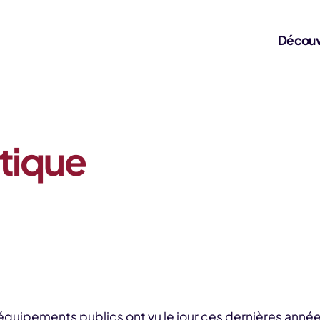
Découv
étique
uipements publics ont vu le jour ces dernières anné