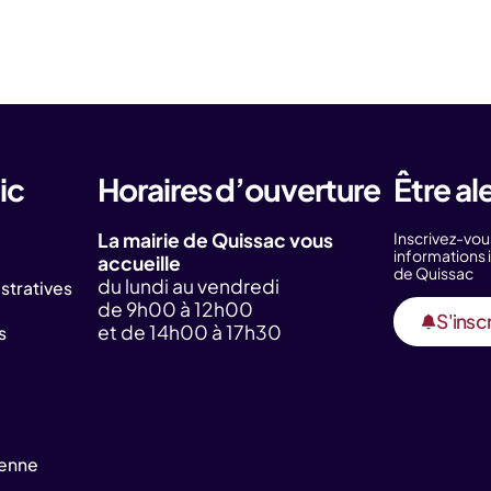
ic
Horaires d’ouverture
Être al
La mairie de Quissac vous
Inscrivez-vou
information
accueille
de Quissac
du lundi au vendredi
tratives
de 9h00 à 12h00
S'inscr
et de 14h00 à 17h30
s
yenne