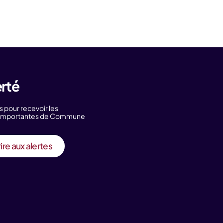
erté
s pour recevoir les
s importantes de Commune
ire aux alertes