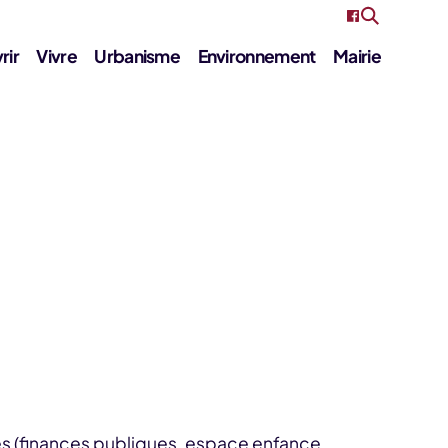
rir
Vivre
Urbanisme
Environnement
Mairie
es (finances publiques, espace enfance