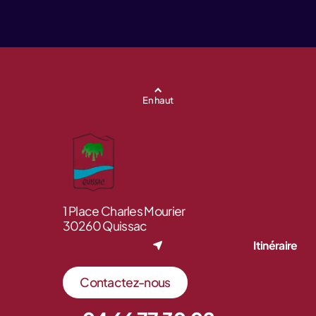
En haut
1 Place Charles Mourier
30260 Quissac
Itinéraire
Contactez-nous