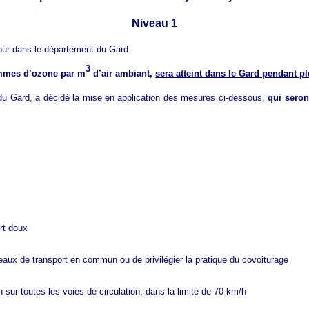
Niveau 1
our dans le département du Gard.
3
grammes d’ozone par m
d’air ambiant,
sera atteint dans le Gard pendant p
fet du Gard, a décidé la mise en application des mesures ci-dessous,
qui seron
rt doux
éseaux de transport en commun ou de privilégier la pratique du covoiturage
 sur toutes les voies de circulation, dans la limite de 70 km/h