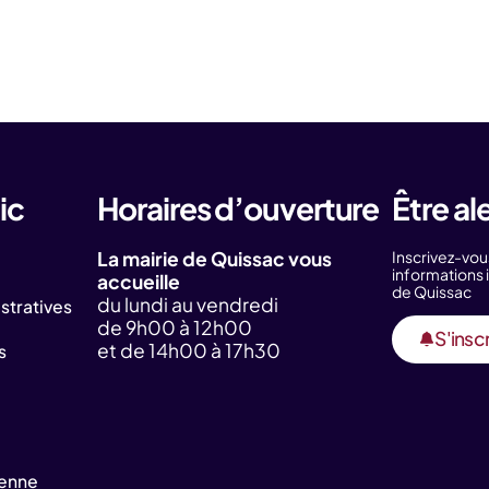
ic
Horaires d’ouverture
Être al
La mairie de Quissac vous
Inscrivez-vou
information
accueille
de Quissac
du lundi au vendredi
tratives
de 9h00 à 12h00
S'inscr
et de 14h00 à 17h30
s
yenne