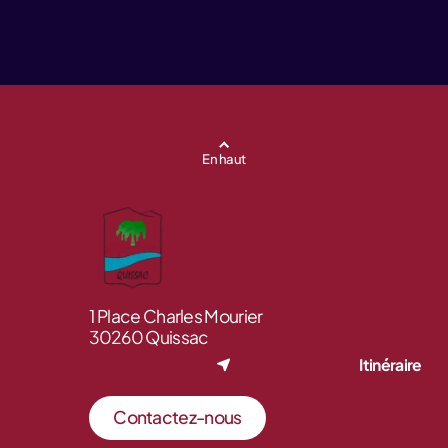
En haut
1 Place Charles Mourier
30260 Quissac
Itinéraire
Contactez-nous