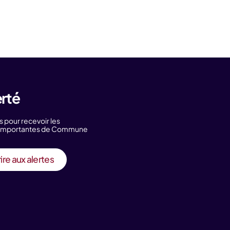
erté
s pour recevoir les
s importantes de Commune
ire aux alertes