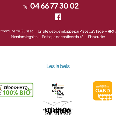
04 66 77 30 02
Tel.
 Commune de Quissac
Un site web développé par Place du Village
Ge
Mentions légales
Politique de confidentialité
Plan du site
Les labels