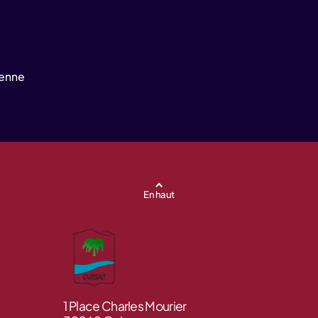
yenne
En haut
1 Place Charles Mourier