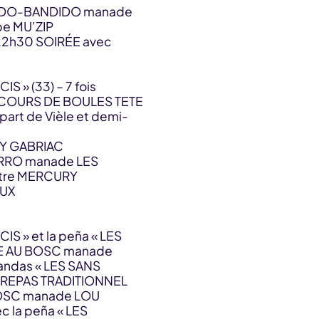
ADO-BANDIDO manade
pe MU’ZIP
2h30 SOIRÉE avec
S » (33) – 7 fois
NCOURS DE BOULES TETE
art de Vièle et demi-
NNY GABRIAC
RRO manade LES
stre MERCURY
AUX
IS » et la peña « LES
E AU BOSC manade
andas « LES SANS
H REPAS TRADITIONNEL
OSC manade LOU
c la peña « LES