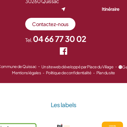
30260 Quissac
Itinéraire
Contactez-nous
04 66 77 30 02
Tel.
 Commune de Quissac
Un site web développé par Place du Village
Ge
Mentions légales
Politique de confidentialité
Plan du site
Les labels