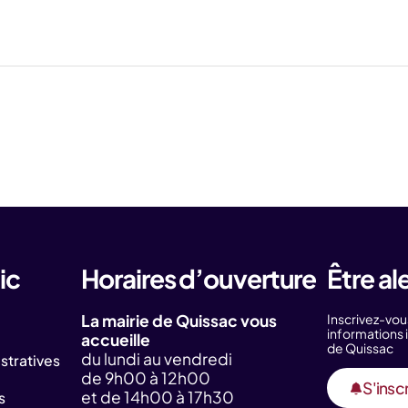
ic
Horaires d’ouverture
Être al
La mairie de Quissac vous
Inscrivez-vou
information
accueille
de Quissac
du lundi au vendredi
tratives
de 9h00 à 12h00
S'inscr
et de 14h00 à 17h30
s