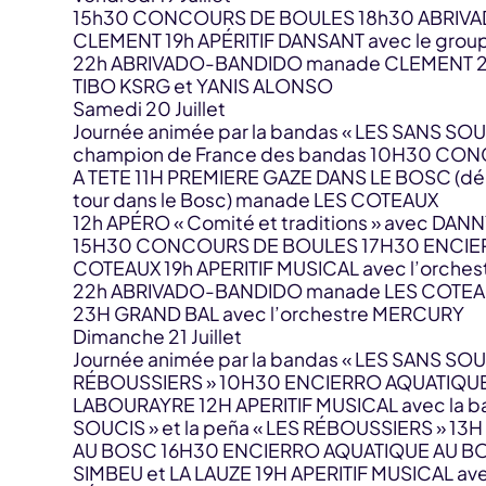
15h30 CONCOURS DE BOULES 18h30 ABRIV
CLEMENT 19h APÉRITIF DANSANT avec le grou
22h ABRIVADO-BANDIDO manade CLEMENT 2
TIBO KSRG et YANIS ALONSO
Samedi 20 Juillet
Journée animée par la bandas « LES SANS SOUCI
champion de France des bandas 10H30 CO
A TETE 11H PREMIERE GAZE DANS LE BOSC (dép
tour dans le Bosc) manade LES COTEAUX
12h APÉRO « Comité et traditions » avec DA
15H30 CONCOURS DE BOULES 17H30 ENCIE
COTEAUX 19h APERITIF MUSICAL avec l’orche
22h ABRIVADO-BANDIDO manade LES COTE
23H GRAND BAL avec l’orchestre MERCURY
Dimanche 21 Juillet
Journée animée par la bandas « LES SANS SOUC
RÉBOUSSIERS » 10H30 ENCIERRO AQUATIQU
LABOURAYRE 12H APERITIF MUSICAL avec la b
SOUCIS » et la peña « LES RÉBOUSSIERS » 13
AU BOSC 16H30 ENCIERRO AQUATIQUE AU B
SIMBEU et LA LAUZE 19H APERITIF MUSICAL ave