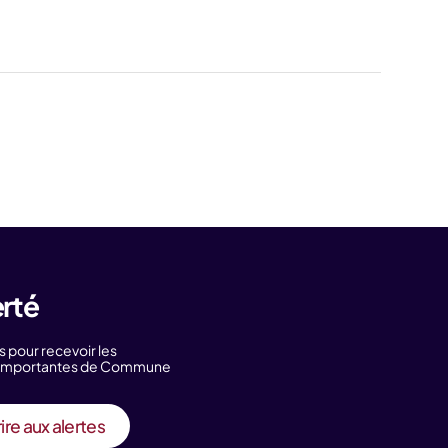
erté
s pour recevoir les
s importantes de Commune
ire aux alertes