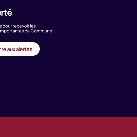
erté
s pour recevoir les
s importantes de Commune
ire aux alertes