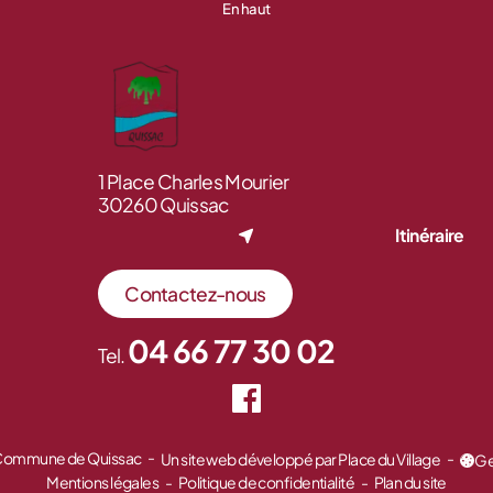
En haut
1 Place Charles Mourier
30260 Quissac
Itinéraire
Contactez-nous
04 66 77 30 02
Tel.
 Commune de Quissac
Un site web développé par Place du Village
Ge
Mentions légales
Politique de confidentialité
Plan du site