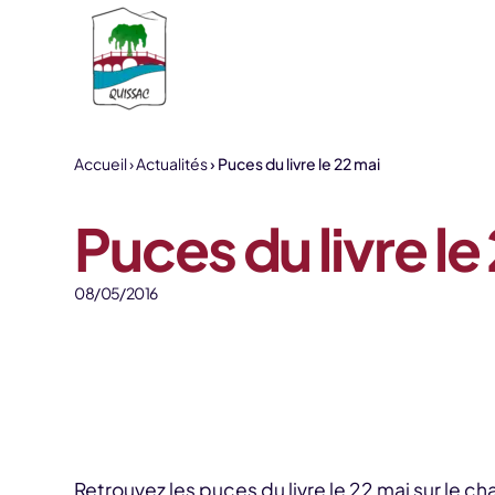
Aller au contenu
Accueil
Actualités
Puces du livre le 22 mai
Puces du livre le
08/05/2016
Retrouvez les puces du livre le 22 mai sur le c