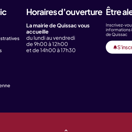
ic
Horaires d’ouverture
Être al
La mairie de Quissac vous
Inscrivez-vou
information
accueille
de Quissac
du lundi au vendredi
tratives
de 9h00 à 12h00
S'inscr
et de 14h00 à 17h30
s
yenne