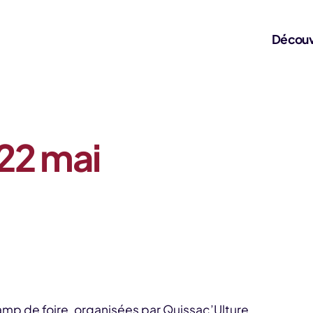
Découv
 22 mai
hamp de foire, organisées par Quissac’Ulture.