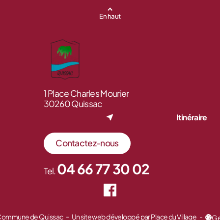
En haut
1 Place Charles Mourier
30260 Quissac
Itinéraire
Contactez-nous
04 66 77 30 02
Tel.
 Commune de Quissac
Un site web développé par Place du Village
Ge