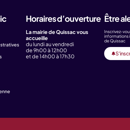
ic
Horaires d’ouverture
Être al
La mairie de Quissac vous
Inscrivez-vou
information
accueille
de Quissac
du lundi au vendredi
tratives
de 9h00 à 12h00
S'inscr
et de 14h00 à 17h30
s
yenne