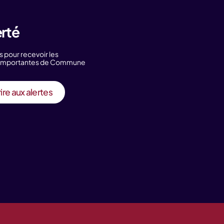
erté
s pour recevoir les
s importantes de Commune
ire aux alertes