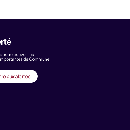
erté
s pour recevoir les
s importantes de Commune
ire aux alertes