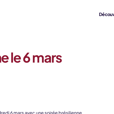
Découv
e le 6 mars
edi 6 mars avec une soirée brésilienne.