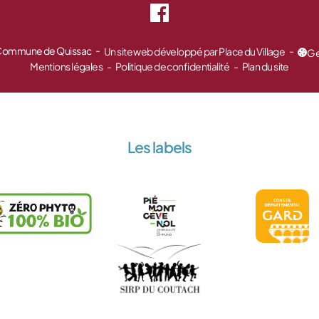
 Commune de Quissac
Un site web développé par Place du Village
Ge
Mentions légales
Politique de confidentialité
Plan du site
Les labels