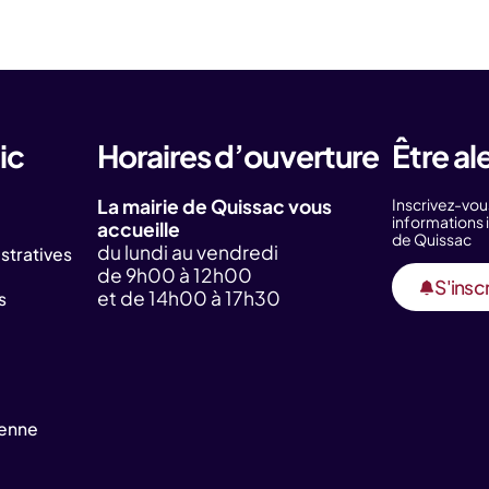
ic
Horaires d’ouverture
Être al
La mairie de Quissac vous
Inscrivez-vou
information
accueille
de Quissac
du lundi au vendredi
tratives
de 9h00 à 12h00
S'inscr
et de 14h00 à 17h30
s
yenne