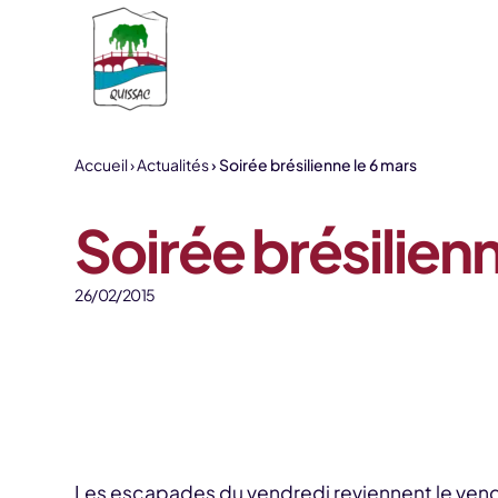
Aller au contenu
Accueil
Actualités
Soirée brésilienne le 6 mars
Soirée brésilienn
26/02/2015
Les escapades du vendredi reviennent le vendr