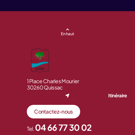
En haut
1 Place Charles Mourier
30260 Quissac
Itinéraire
Contactez-nous
04 66 77 30 02
Tel.