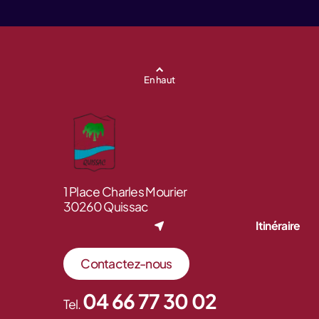
En haut
1 Place Charles Mourier
30260 Quissac
Itinéraire
Contactez-nous
04 66 77 30 02
Tel.