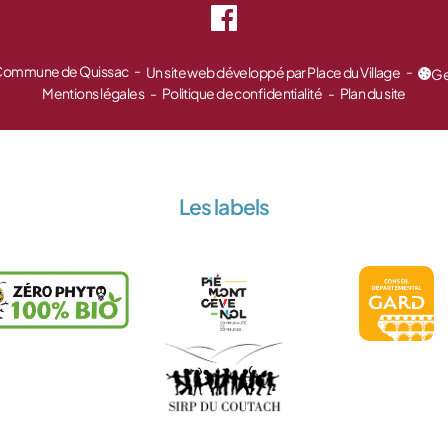
 Commune de Quissac
Un site web développé par Place du Village
Ge
Mentions légales
Politique de confidentialité
Plan du site
Les labels