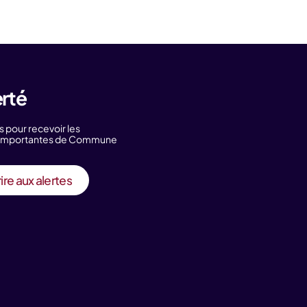
erté
s pour recevoir les
s importantes de Commune
ire aux alertes