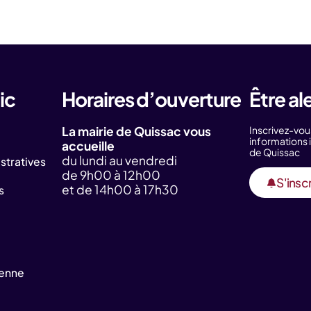
ic
Horaires d’ouverture
Être al
La mairie de Quissac vous
Inscrivez-vou
information
accueille
de Quissac
du lundi au vendredi
tratives
de 9h00 à 12h00
S'inscr
et de 14h00 à 17h30
s
yenne