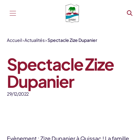
Aller au contenu
Accueil
Actualités
Spectacle Zize Dupanier
Spectacle Zize
Dupanier
29/12/2022
Evènement : Zize Dupanier à Quissac ! La famille,