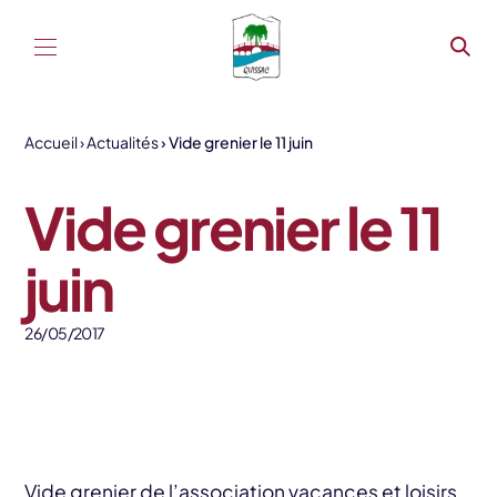
Aller au contenu
Accueil
Actualités
Vide grenier le 11 juin
Vide grenier le 11
juin
26/05/2017
Vide grenier de l’association vacances et loisirs