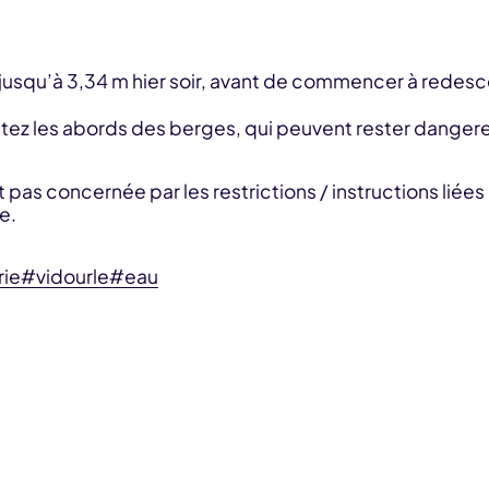
é jusqu’à 3,34 m hier soir, avant de commencer à redes
évitez les abords des berges, qui peuvent rester danger
st pas concernée par les restrictions / instructions li
e.
rie
#vidourle
#eau