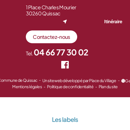
1 Place Charles Mourier
30260 Quissac
Itinéraire
Contactez-nous
04 66 77 30 02
Tel.
 Commune de Quissac
Un site web développé par Place du Village
Ge
Mentions légales
Politique de confidentialité
Plan du site
Les labels