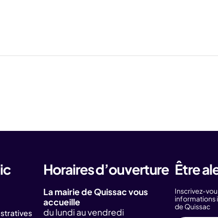
ic
Horaires d’ouverture
Être al
La mairie de Quissac vous
Inscrivez-vou
information
accueille
de Quissac
du lundi au vendredi
tratives