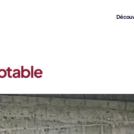
Découv
otable