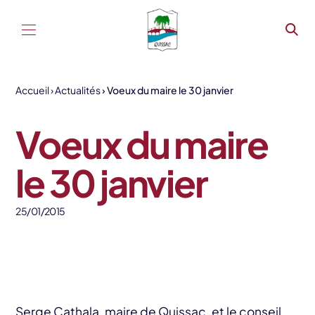
Aller au contenu
Accueil
Actualités
Voeux du maire le 30 janvier
Voeux du maire
le 30 janvier
25/01/2015
Serge Cathala, maire de Quissac, et le conseil