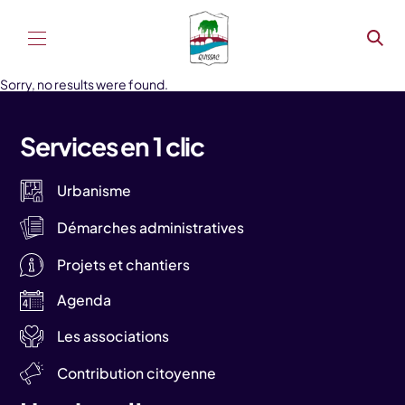
Aller au contenu
Sorry, no results were found.
Services en 1 clic
Urbanisme
Démarches administratives
Projets et chantiers
Agenda
Les associations
Contribution citoyenne