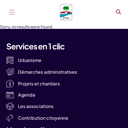
Aller au contenu
Sorry, no results were found.
Services en 1 clic
Urbanisme
Démarches administratives
Projets et chantiers
Agenda
Les associations
Contribution citoyenne