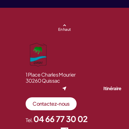
En haut
1 Place Charles Mourier
30260 Quissac
Itinéraire
Contactez-nous
04 66 77 30 02
Tel.