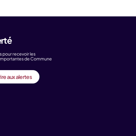
erté
s pour recevoir les
s importantes de Commune
ire aux alertes