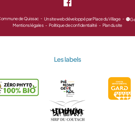
 Commune de Quissac
Un site web développé par Place du Village
Ge
Mentions légales
Politique de confidentialité
Plan du site
Les labels