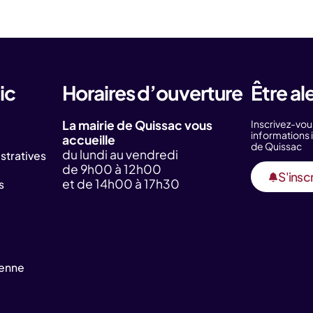
ic
Horaires d’ouverture
Être al
La mairie de Quissac vous
Inscrivez-vou
information
accueille
de Quissac
du lundi au vendredi
tratives
de 9h00 à 12h00
S'inscr
et de 14h00 à 17h30
s
yenne