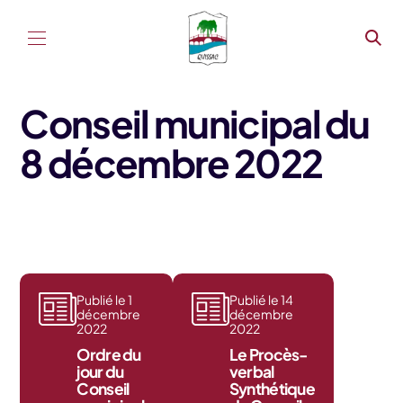
Aller au contenu
Conseil municipal du
8 décembre 2022
Publié le 1
Publié le 14
décembre
décembre
2022
2022
Ordre du
Le Procès-
jour du
verbal
Conseil
Synthétique