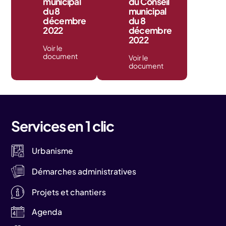
municipal
du Conseil
du 8
municipal
décembre
du 8
2022
décembre
2022
Voir le
document
Voir le
document
Services en 1 clic
Urbanisme
Démarches administratives
Projets et chantiers
Agenda