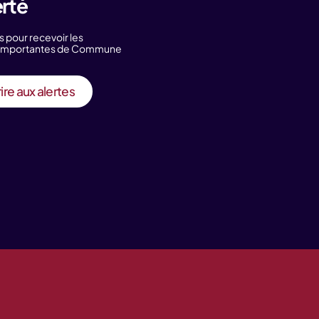
erté
s pour recevoir les
s importantes de Commune
ire aux alertes