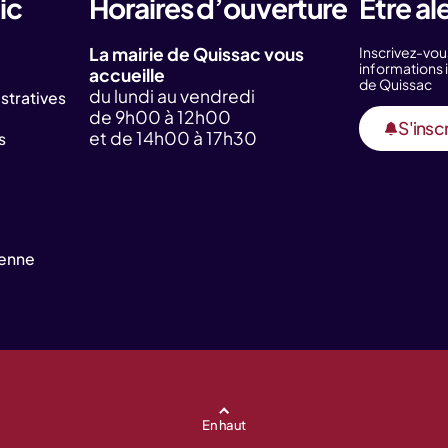
ic
Horaires d’ouverture
Être al
La mairie de Quissac vous
Inscrivez-vou
information
accueille
de Quissac
du lundi au vendredi
tratives
de 9h00 à 12h00
S'inscr
et de 14h00 à 17h30
s
yenne
En haut