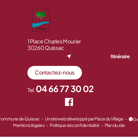
1 Place Charles Mourier
30260 Quissac
Itinéraire
Contactez-nous
04 66 77 30 02
Tel.
 Commune de Quissac
Un site web développé par Place du Village
Ge
Mentions légales
Politique de confidentialité
Plan du site