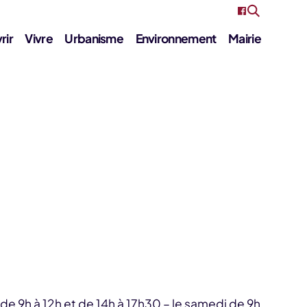
rir
Vivre
Urbanisme
Environnement
Mairie
e 9h à 12h et de 14h à 17h30 – le samedi de 9h