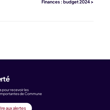
Finances : budget 2024 >
erté
s pour recevoir les
s importantes de Commune
ire aux alertes