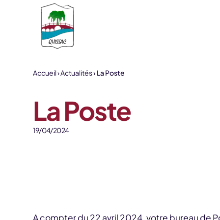
Aller au contenu
Accueil
Actualités
La Poste
La Poste
19/04/2024
A compter du 22 avril 2024, votre bureau de P