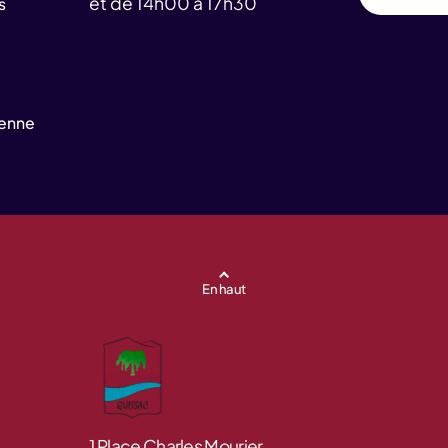
et de 14h00 à 17h30
s
yenne
En haut
1 Place Charles Mourier