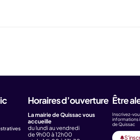
ic
Horaires d’ouverture
Être al
La mairie de Quissac vous
Inscrivez-vou
information
accueille
de Quissac
du lundi au vendredi
tratives
de 9h00 à 12h00
S'inscr