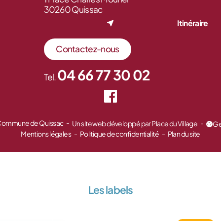
30260 Quissac
Itinéraire
Contactez-nous
04 66 77 30 02
Tel.
 Commune de Quissac
Un site web développé par Place du Village
Ge
Mentions légales
Politique de confidentialité
Plan du site
Les labels