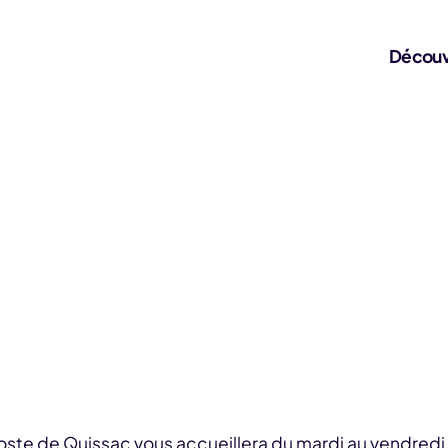
Découv
oste de Quissac vous accueillera du mardi au vendredi d