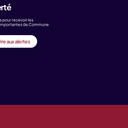
erté
s pour recevoir les
s importantes de Commune
ire aux alertes