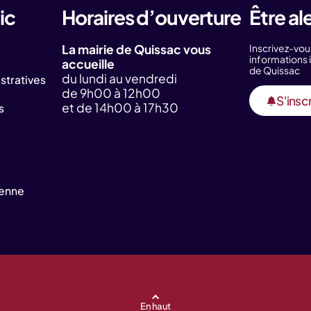
ic
Horaires d’ouverture
Être al
La mairie de Quissac vous
Inscrivez-vou
information
accueille
de Quissac
du lundi au vendredi
tratives
de 9h00 à 12h00
S'inscr
et de 14h00 à 17h30
s
yenne
En haut