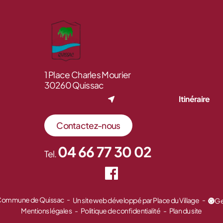
1 Place Charles Mourier
30260 Quissac
Itinéraire
Contactez-nous
04 66 77 30 02
Tel.
 Commune de Quissac
Un site web développé par Place du Village
Ge
Mentions légales
Politique de confidentialité
Plan du site