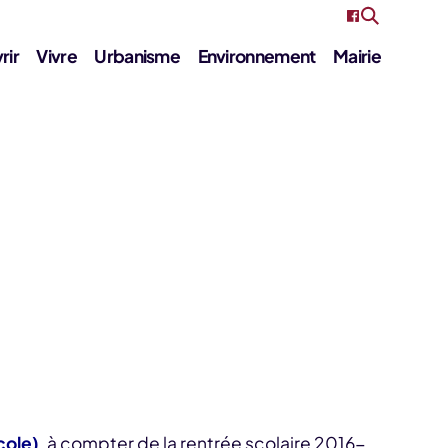
rir
Vivre
Urbanisme
Environnement
Mairie
cole)
, à compter de la rentrée scolaire 2016-