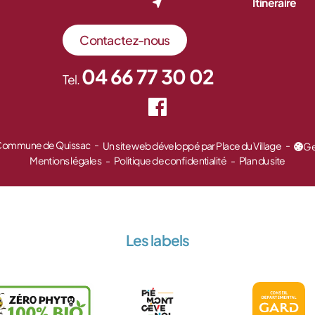
Itinéraire
Contactez-nous
04 66 77 30 02
Tel.
 Commune de Quissac
Un site web développé par Place du Village
Ge
Mentions légales
Politique de confidentialité
Plan du site
Les labels