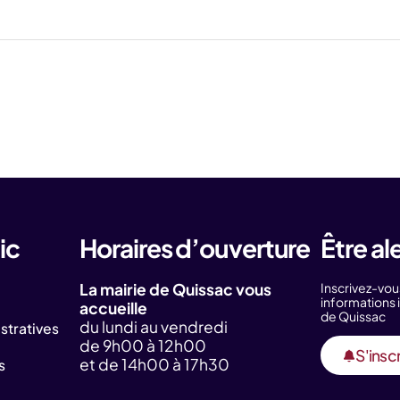
ic
Horaires d’ouverture
Être al
La mairie de Quissac vous
Inscrivez-vou
information
accueille
de Quissac
du lundi au vendredi
tratives
de 9h00 à 12h00
S'inscr
et de 14h00 à 17h30
s