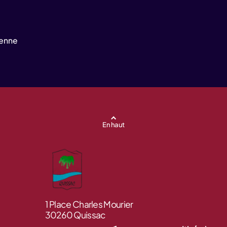
yenne
En haut
1 Place Charles Mourier
30260 Quissac