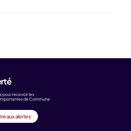
erté
s pour recevoir les
s importantes de Commune
ire aux alertes