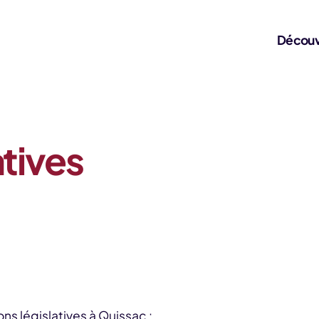
Découv
atives
ns législatives à Quissac :