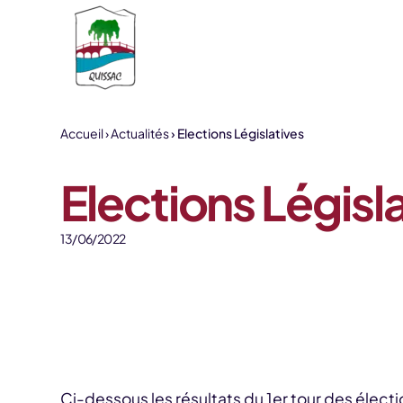
Aller au contenu
Accueil
Actualités
Elections Législatives
Elections Législ
13/06/2022
Ci-dessous les résultats du 1er tour des électio