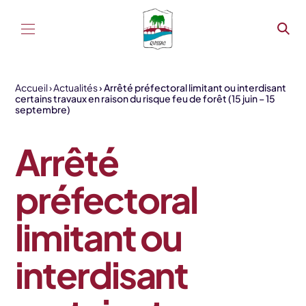
Aller au contenu
Accueil
Actualités
Arrêté préfectoral limitant ou interdisant
certains travaux en raison du risque feu de forêt (15 juin – 15
septembre)
Arrêté
préfectoral
limitant ou
interdisant