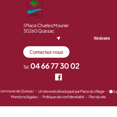
1 Place Charles Mourier
30260 Quissac
Itinéraire
Contactez-nous
04 66 77 30 02
Tel.
 Commune de Quissac
Un site web développé par Place du Village
Ge
Mentions légales
Politique de confidentialité
Plan du site