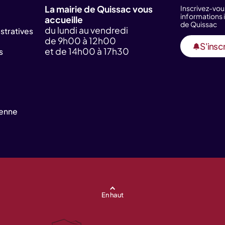
La mairie de Quissac vous
Inscrivez-vou
information
accueille
de Quissac
du lundi au vendredi
tratives
de 9h00 à 12h00
S'inscr
et de 14h00 à 17h30
s
yenne
En haut