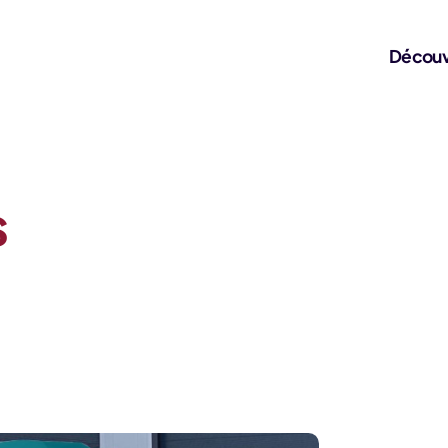
Découv
s