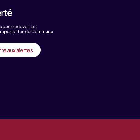
erté
s pour recevoir les
s importantes de Commune
ire aux alertes