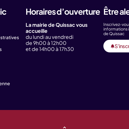
ic
Horaires d’ouverture
Être al
La mairie de Quissac vous
Inscrivez-vou
information
accueille
de Quissac
du lundi au vendredi
tratives
de 9h00 à 12h00
S'inscr
et de 14h00 à 17h30
s
yenne