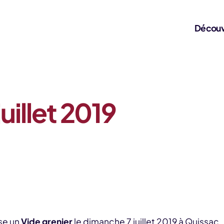
Découv
juillet 2019
se un
Vide grenier
le dimanche 7 juillet 2019 à Quissac.