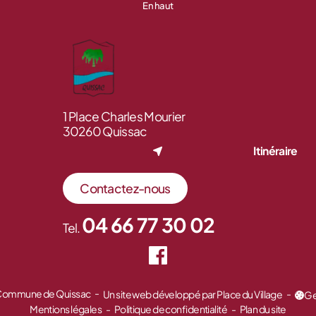
En haut
1 Place Charles Mourier
30260 Quissac
Itinéraire
Contactez-nous
04 66 77 30 02
Tel.
 Commune de Quissac
Un site web développé par Place du Village
Ge
Mentions légales
Politique de confidentialité
Plan du site