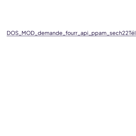
DOS_MOD_demande_fourr_api_ppam_sech22
Té