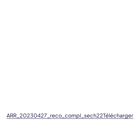
ARR_20230427_reco_compl_sech22
Télécharger