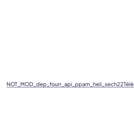
NOT_MOD_dep_fourr_api_ppam_heli_sech22
Tél