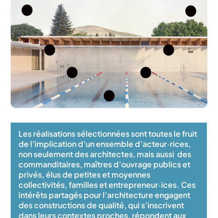
Les réalisations sélectionnées sont toutes le fruit
de l’implication d’un ensemble d’acteur·rices,
non seulement des architectes, mais aussi des
commanditaires, maîtres d’ouvrage publics et
privés, élus de petites et moyennes
collectivités, familles et entrepreneur·ices. Ces
intérêts partagés pour l’architecture engagent
des constructions de qualité, qui s’inscrivent
dans leurs contextes proches, répondent aux