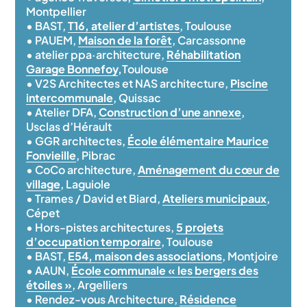
Montpellier
• BAST,
T16, atelier d’artistes
, Toulouse
• PAUEM,
Maison de la forêt
, Carcassonne
• atelier ppa·architecture,
Réhabilitation
Garage Bonnefoy
,
Toulouse
• V2S Architectes et NAS architecture,
Piscine
intercommunale
, Quissac
• Atelier DFA,
Construction d’une annexe
,
Usclas d’Hérault
• GGR architectes,
École élémentaire Maurice
Fonvieille
, Pibrac
• CoCo architecture,
Aménagement du cœur de
village
, Laguiole
• Trames / David et Biard,
Ateliers municipaux
,
Cépet
• Hors-pistes architectures,
5 projets
d’occupation temporaire
, Toulouse
• BAST,
E54, maison des associations
, Montjoire
• AAUN,
École communale « les bergers des
étoiles »
, Argelliers
• Rendez-vous Architecture,
Résidence