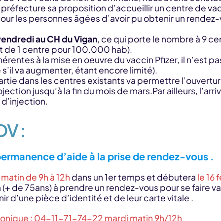
a préfecture sa proposition d’accueillir un centre de vac
 pour les personnes âgées d’avoir pu obtenir un rende
vendredi au CH du Vigan
, ce qui porte le nombre à 9 c
 de 1 centre pour 100.000 hab).
nhérentes à la mise en oeuvre du vaccin Pfizer, il n’est 
il va augmenter, étant encore limité).
ie dans les centres existants va permettre l’ouvertu
ection jusqu’à la fin du mois de mars.Par ailleurs, l’
’injection.
DV :
permanence d’aide à la prise de rendez-vous .
 matin de 9h à 12h
dans un 1er temps et débutera
le 16 
on (+ de 75ans) à prendre un rendez-vous pour se faire v
 d’une pièce d’identité et de leur carte vitale .
onique : 04-11-71-74-22 mardi matin 9h/12h