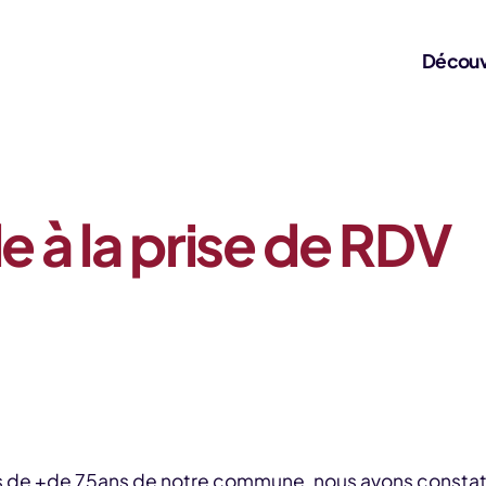
Découv
e à la prise de RDV
s de +de 75ans de notre commune, nous avons constat