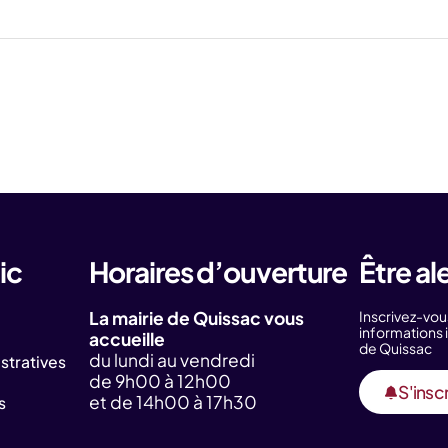
ic
Horaires d’ouverture
Être al
La mairie de Quissac vous
Inscrivez-vou
information
accueille
de Quissac
du lundi au vendredi
tratives
de 9h00 à 12h00
S'inscr
et de 14h00 à 17h30
s