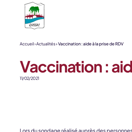
Aller au contenu
Accueil
Actualités
Vaccination : aide à la prise de RDV
Vaccination : aid
11/02/2021
Lors du sondage réalisé auprès des personne