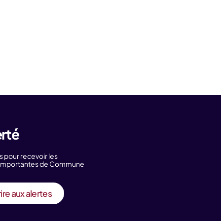
erté
s pour recevoir les
s importantes de Commune
ire aux alertes