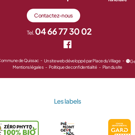
Contactez-nous
04 66 77 30 02
Tel.
 Commune de Quissac
Un site web développé par Place du Village
Ge
Mentions légales
Politique de confidentialité
Plan du site
Les labels