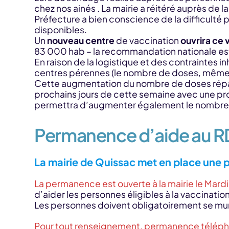
chez nos ainés . La mairie a réitéré auprès de l
Préfecture a bien conscience de la difficulté
disponibles.
Un
nouveau centre
de vaccination
ouvrira ce 
83 000 hab – la recommandation nationale est
En raison de la logistique et des contraintes i
centres pérennes (le nombre de doses, même s’
Cette augmentation du nombre de doses répart
prochains jours de cette semaine avec une proj
permettra d’augmenter également le nombre d
Permanence d’aide au R
La mairie de Quissac met en place une 
La permanence est ouverte à la mairie le Mardi
d’aider les personnes éligibles à la vaccinati
Les personnes doivent obligatoirement se munir
Pour tout renseignement, permanence téléph