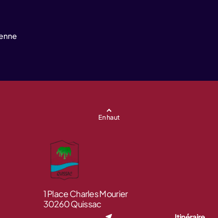
yenne
En haut
1 Place Charles Mourier
30260 Quissac
Itinéraire