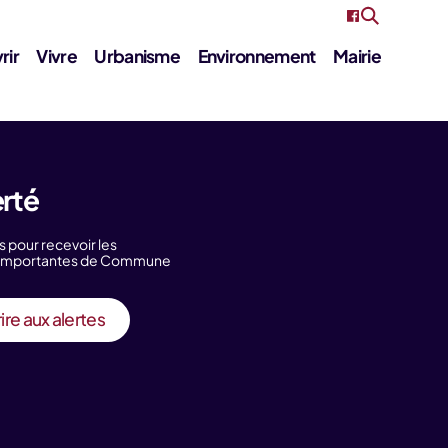
rir
Vivre
Urbanisme
Environnement
Mairie
erté
s pour recevoir les
s importantes de Commune
ire aux alertes