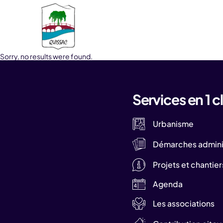
Aller au contenu
Sorry, no results were found.
Services en 1 cl
Urbanisme
Démarches adminis
Projets et chantier
Agenda
Les associations