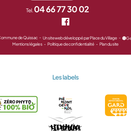
04 66 77 30 02
Tel.
 Commune de Quissac
Un site web développé par Place du Village
Ge
Mentions légales
Politique de confidentialité
Plan du site
Les labels