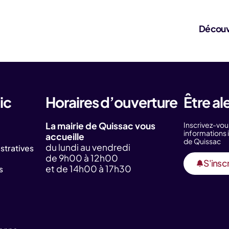
Découv
ic
Horaires d’ouverture
Être al
La mairie de Quissac vous
Inscrivez-vou
information
accueille
de Quissac
du lundi au vendredi
tratives
de 9h00 à 12h00
S'inscr
et de 14h00 à 17h30
s