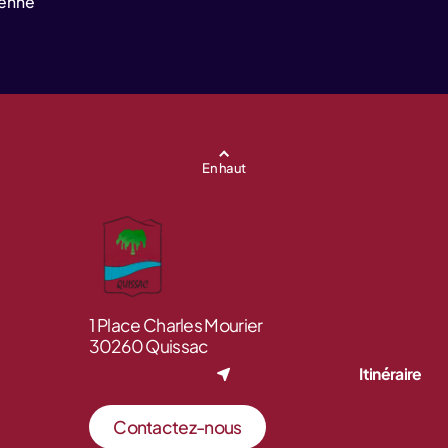
yenne
En haut
1 Place Charles Mourier
30260 Quissac
Itinéraire
Contactez-nous