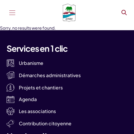
Aller au contenu
Sorry, no results were found.
Services en 1 clic
Urbanisme
Démarches administratives
Projets et chantiers
Agenda
Les associations
Contribution citoyenne