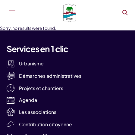
Aller au contenu
Sorry, no results were found.
Services en 1 clic
Urbanisme
Démarches administratives
Projets et chantiers
Agenda
Les associations
Contribution citoyenne