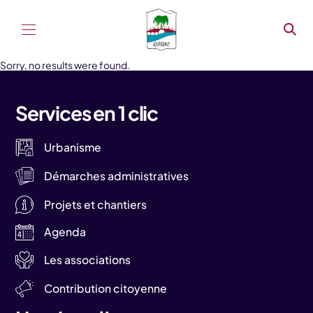
Aller au contenu
Sorry, no results were found.
Services en 1 clic
Urbanisme
Démarches administratives
Projets et chantiers
Agenda
Les associations
Contribution citoyenne