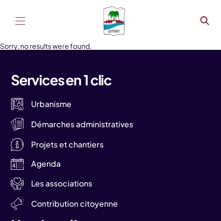
Aller au contenu
Sorry, no results were found.
Services en 1 clic
Urbanisme
Démarches administratives
Projets et chantiers
Agenda
Les associations
Contribution citoyenne