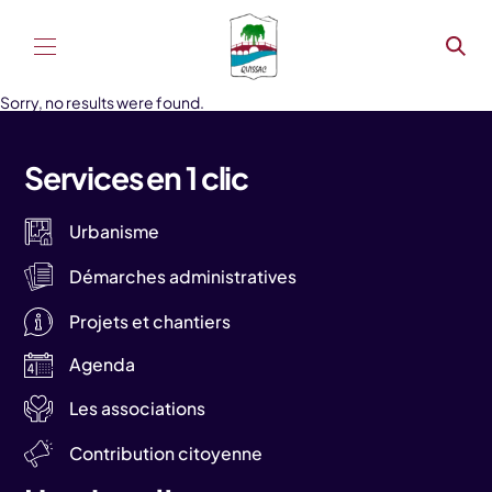
Aller au contenu
Sorry, no results were found.
Services en 1 clic
Urbanisme
Démarches administratives
Projets et chantiers
Agenda
Les associations
Contribution citoyenne