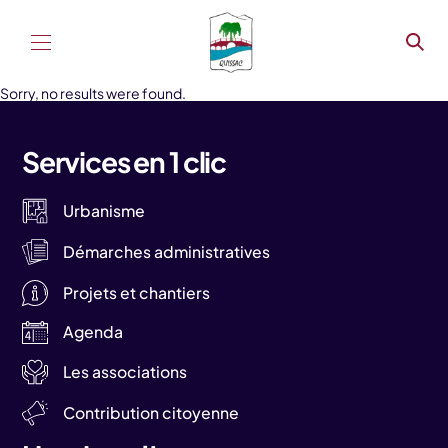
Aller au contenu
Sorry, no results were found.
Services en 1 clic
Urbanisme
Démarches administratives
Projets et chantiers
Agenda
Les associations
Contribution citoyenne